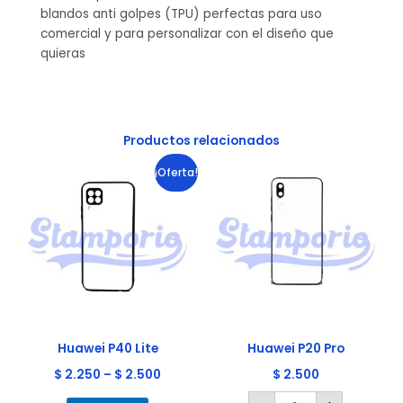
blandos anti golpes (TPU) perfectas para uso
comercial y para personalizar con el diseño que
quieras
Productos relacionados
Huawei
Este
¡Oferta!
P20
producto
Pro
cantidad
tiene
múltiples
variantes.
Las
opciones
se
pueden
elegir
Huawei P40 Lite
Huawei P20 Pro
en
$
2.250
–
$
2.500
$
2.500
la