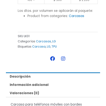
Los dtos. por volumen se aplicarán al paquete:
Product from categories:
Carcasas
SKU
LK01
Categorías
Carcasas
,
LG
Etiquetas
Carcasa
,
LG
,
TPU
F
I
a
n
c
s
e
t
b
a
Descripción
o
g
o
r
Información adicional
k
a
m
Valoraciones (0)
Carcasa para teléfonos móviles con bordes