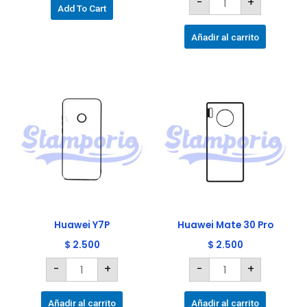
-
+
página
Add To Cart
de
producto
Añadir al carrito
Huawei
Huawei
Y7P
Mate
cantidad
30
Pro
cantidad
Huawei Y7P
Huawei Mate 30 Pro
$
2.500
$
2.500
-
+
-
+
Añadir al carrito
Añadir al carrito