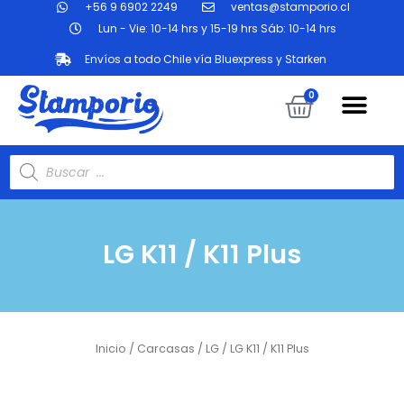
+56 9 6902 2249
ventas@stamporio.cl
Ir
al
Lun - Vie: 10-14 hrs y 15-19 hrs Sáb: 10-14 hrs
contenido
Envíos a todo Chile vía Bluexpress y Starken
Me
Carrit
0
Búsqueda
de
productos
LG K11 / K11 Plus
Inicio
/
Carcasas
/
LG
/ LG K11 / K11 Plus