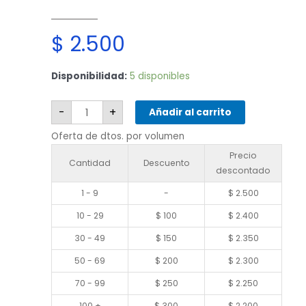
$
2.500
LG
Disponibilidad:
5 disponibles
K11
/
K11
Plus
-
+
Añadir al carrito
cantidad
Oferta de dtos. por volumen
Precio
Cantidad
Descuento
descontado
1 - 9
-
$
2.500
10 - 29
$
100
$
2.400
30 - 49
$
150
$
2.350
50 - 69
$
200
$
2.300
70 - 99
$
250
$
2.250
100 +
$
300
$
2.200