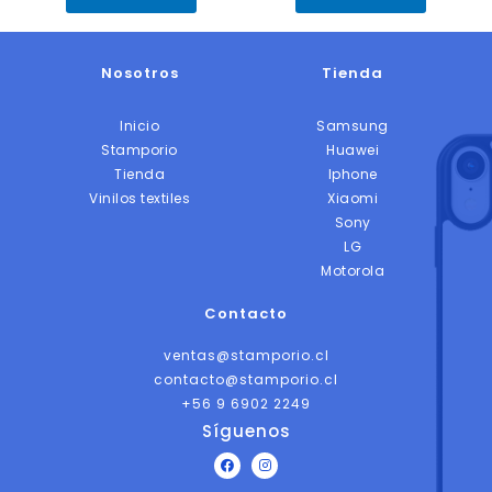
Nosotros
Tienda
Inicio
Samsung
Stamporio
Huawei
Tienda
Iphone
Vinilos textiles
Xiaomi
Sony
LG
Motorola
Contacto
ventas@stamporio.cl
contacto@stamporio.cl
+56 9 6902 2249
Síguenos
F
I
a
n