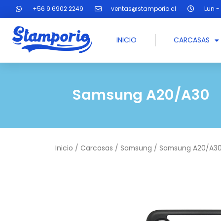
Ir
+56 9 6902 2249
ventas@stamporio.cl
Lun - 
al
contenido
INICIO
CARCASAS
Samsung A20/A30
Inicio
/
Carcasas
/
Samsung
/ Samsung A20/A3