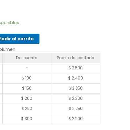
isponibles
adir al carrito
volumen
Descuento
Precio descontado
-
$
2.500
$
100
$
2.400
$
150
$
2.350
$
200
$
2.300
$
250
$
2.250
$
300
$
2.200