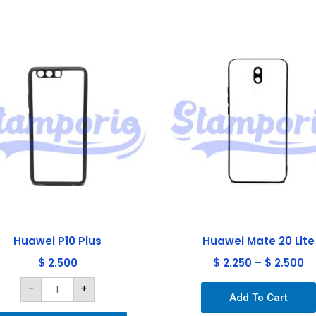
Huawei
P10
Plus
cantidad
Huawei P10 Plus
Huawei Mate 20 Lite
$
2.500
$
2.250
–
$
2.500
-
+
Add To Cart