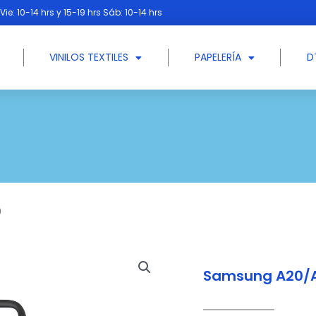
Vie: 10-14 hrs y 15-19 hrs Sáb: 10-14 hrs
VINILOS TEXTILES
PAPELERÍA
D
0
Samsung A20/