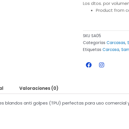
Los dtos. por volumen
Product from c
SKU
SA05
Categorías
Carcasas
,
Etiquetas
Carcasa
,
Sam
F
I
a
n
c
s
e
t
b
a
al
Valoraciones (0)
o
g
o
r
k
a
s blandos anti golpes (TPU) perfectas para uso comercial y
m