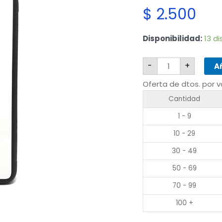
$
2.500
Samsung
Disponibilidad:
13 d
A20/A30
cantidad
-
+
Añ
Oferta de dtos. por 
Cantidad
1 - 9
10 - 29
30 - 49
50 - 69
70 - 99
100 +