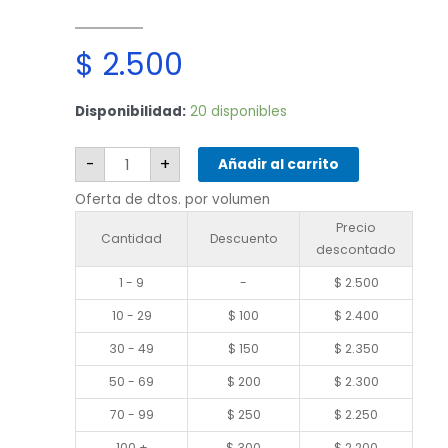
$
2.500
Samsung
Disponibilidad:
20 disponibles
Note
20
cantidad
-
+
Añadir al carrito
Oferta de dtos. por volumen
Precio
Cantidad
Descuento
descontado
1 - 9
-
$
2.500
10 - 29
$
100
$
2.400
30 - 49
$
150
$
2.350
50 - 69
$
200
$
2.300
70 - 99
$
250
$
2.250
100 +
$
300
$
2.200