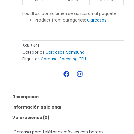
Los dtos. por volumen se aplicarán al paquete:
Product from categories:
Carcasas
SKU
SN01
Categorías
Carcasas
,
Samsung
Etiquetas
Carcasa
,
Samsung
,
TPU
F
I
a
n
c
s
e
t
b
a
Descripción
o
g
o
r
Información adicional
k
a
m
Valoraciones (0)
Carcasa para teléfonos móviles con bordes