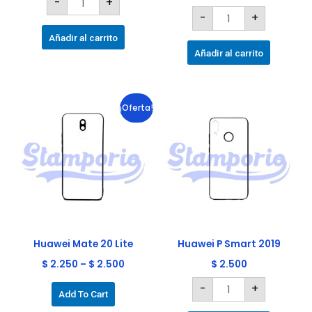
-
+
-
+
Añadir al carrito
Añadir al carrito
Huawei
Este
¡Oferta!
P
producto
Smart
2019
tiene
cantidad
múltiples
variantes.
Las
opciones
se
pueden
elegir
Huawei Mate 20 Lite
Huawei P Smart 2019
en
$
2.250
–
$
2.500
$
2.500
la
-
+
página
Add To Cart
de