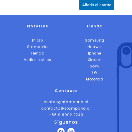
producto
Añadir al carrito
Nosotros
Tienda
Inicio
Samsung
Stamporio
Huawei
Tienda
Iphone
Vinilos textiles
Xiaomi
Sony
LG
Motorola
Contacto
ventas@stamporio.cl
contacto@stamporio.cl
+56 9 6902 2249
Síguenos