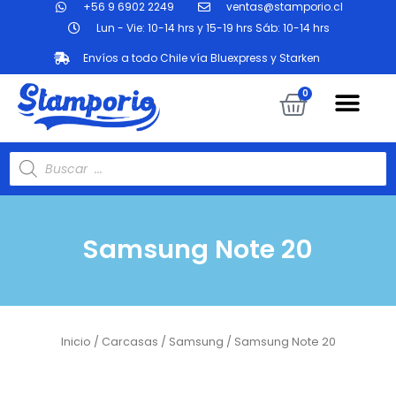
+56 9 6902 2249
ventas@stamporio.cl
Ir
al
Lun - Vie: 10-14 hrs y 15-19 hrs Sáb: 10-14 hrs
contenido
Envíos a todo Chile vía Bluexpress y Starken
Me
Carrit
0
Búsqueda
de
productos
Samsung Note 20
Inicio
/
Carcasas
/
Samsung
/ Samsung Note 20