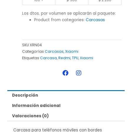
Los dtos. por volumen se aplicarán al paquete:
Product from categories:
Carcasas
SKU
XRN04
Categorías
Carcasas
,
Xiaomi
Etiquetas
Carcasa
,
Redmi
,
TPU
,
Xiaomi
F
I
a
n
c
s
e
t
b
a
Descripción
o
g
o
r
Información adicional
k
a
m
Valoraciones (0)
Carcasa para teléfonos móviles con bordes