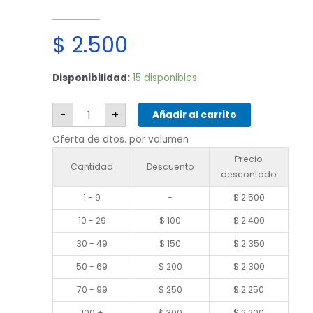
$
2.500
Xiaomi
Disponibilidad:
15 disponibles
Redmi
Note
9
cantidad
-
+
Añadir al carrito
Oferta de dtos. por volumen
Precio
Cantidad
Descuento
descontado
1 - 9
-
$
2.500
10 - 29
$
100
$
2.400
30 - 49
$
150
$
2.350
50 - 69
$
200
$
2.300
70 - 99
$
250
$
2.250
100 +
$
300
$
2.200