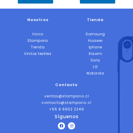
Nosotros
Tienda
Inicio
Samsung
Stamporio
Huawei
Tienda
Iphone
Vinilos textiles
Xiaomi
Sony
LG
Motorola
Contacto
ventas@stamporio.cl
contacto@stamporio.cl
+56 9 6902 2249
Síguenos
F
I
a
n