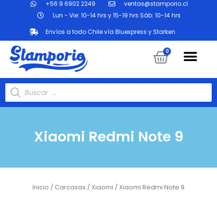
+56 9 6902 2249
ventas@stamporio.cl
Ir
al
Lun - Vie: 10-14 hrs y 15-19 hrs Sáb: 10-14 hrs
contenido
Envíos a todo Chile vía Bluexpress y Starken
Me
Carrit
0
Búsqueda
de
productos
Xiaomi Redmi Note 9
Inicio
/
Carcasas
/
Xiaomi
/ Xiaomi Redmi Note 9