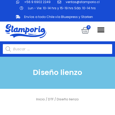
+56 9 6902 2249
ventas@stamporio.cl
Ir
al
Lun - Vie: 10-14 hrs y 15-19 hrs Sáb: 10-14 hrs
contenido
Envíos a todo Chile vía Bluexpress y Starken
Me
Carrit
0
Búsqueda
de
productos
Diseño lienzo
Inicio
/
DTF
/ Diseño lienzo