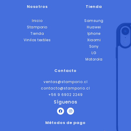
Nosotros
Tienda
Inicio
Samsung
Stamporio
Huawei
Tienda
Iphone
Vinilos textiles
Xiaomi
Sony
LG
Motorola
Contacto
ventas@stamporio.cl
contacto@stamporio.cl
+56 9 6902 2249
Síguenos
F
I
a
n
c
s
Métodos de pago
e
t
b
a
o
g