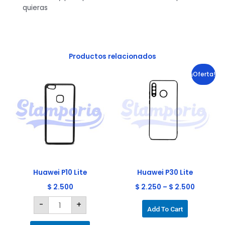
quieras
Productos relacionados
Huawei
Este
¡Oferta!
P10
Lite
producto
cantidad
tiene
múltiples
variantes.
Las
opciones
se
pueden
elegir
Huawei P10 Lite
Huawei P30 Lite
en
$
2.500
$
2.250
–
$
2.500
la
-
+
página
Add To Cart
de