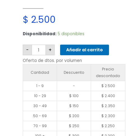
$
2.500
Huawei
Disponibilidad:
5 disponibles
P50
Pro
cantidad
-
+
Añadir al carrito
Oferta de dtos. por volumen
Precio
Cantidad
Descuento
descontado
1 - 9
-
$
2.500
10 - 29
$
100
$
2.400
30 - 49
$
150
$
2.350
50 - 69
$
200
$
2.300
70 - 99
$
250
$
2.250
100 +
$
300
$
2.200