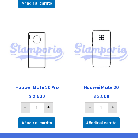
producto
Añadir al carrito
Huawei
Huawei
Mate
Mate
30
20
Pro
cantidad
cantidad
Huawei Mate 30 Pro
Huawei Mate 20
$
2.500
$
2.500
-
+
-
+
Añadir al carrito
Añadir al carrito