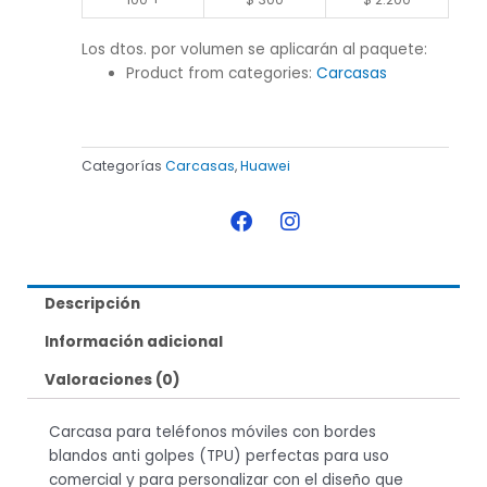
Los dtos. por volumen se aplicarán al paquete:
Product from categories:
Carcasas
Categorías
Carcasas
,
Huawei
F
I
a
n
c
s
e
t
b
a
Descripción
o
g
o
r
Información adicional
k
a
m
Valoraciones (0)
Carcasa para teléfonos móviles con bordes
blandos anti golpes (TPU) perfectas para uso
comercial y para personalizar con el diseño que