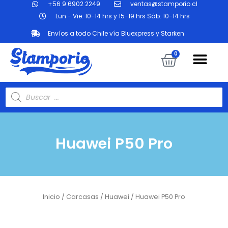
+56 9 6902 2249
ventas@stamporio.cl
Ir
al
Lun - Vie: 10-14 hrs y 15-19 hrs Sáb: 10-14 hrs
contenido
Envíos a todo Chile vía Bluexpress y Starken
Me
Carrit
0
Búsqueda
de
productos
Huawei P50 Pro
Inicio
/
Carcasas
/
Huawei
/ Huawei P50 Pro