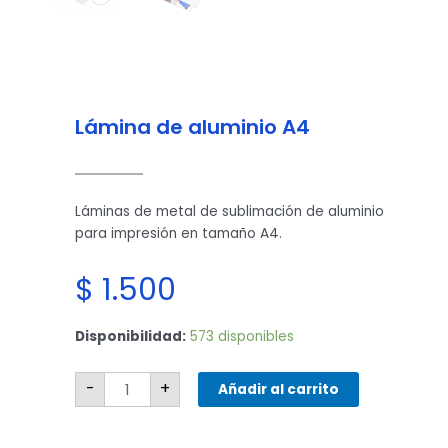
Lámina de aluminio A4
Láminas de metal de sublimación de aluminio
para impresión en tamaño A4.
$
1.500
Lámina
Disponibilidad:
573 disponibles
de
aluminio
A4
cantidad
-
+
Añadir al carrito