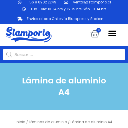
+56 9 6902 2249
ventas@stamporio.cl
Ir
al
Lun - Vie: 10-14 hrs y 15-19 hrs Sáb: 10-14 hrs
contenido
Envíos a todo Chile vía Bluexpress y Starken
Me
Carrit
0
Búsqueda
de
productos
Lámina de aluminio
A4
Inicio
/
Láminas de aluminio
/ Lámina de aluminio A4