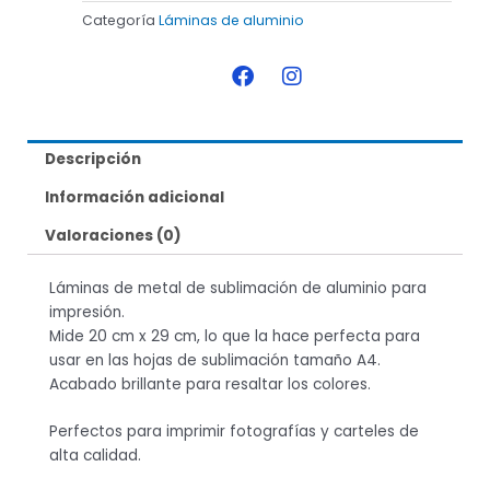
Categoría
Láminas de aluminio
F
I
a
n
c
s
e
t
b
a
Descripción
o
g
o
r
Información adicional
k
a
m
Valoraciones (0)
Láminas de metal de sublimación de aluminio para
impresión.
Mide 20 cm x 29 cm, lo que la hace perfecta para
usar en las hojas de sublimación tamaño A4.
Acabado brillante para resaltar los colores.
Perfectos para imprimir fotografías y carteles de
alta calidad.