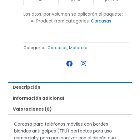
Los dtos. por volumen se aplicarán al paquete:
Product from categories:
Carcasas
Categorías
Carcasas
,
Motorola
F
I
a
n
c
s
e
t
b
a
Descripción
o
g
o
r
Información adicional
k
a
m
Valoraciones (0)
Carcasa para teléfonos móviles con bordes
blandos anti golpes (TPU) perfectas para uso
comercial y para personalizar con el diseño que