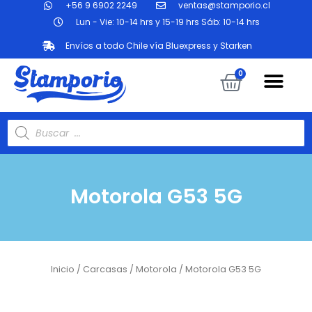
+56 9 6902 2249
ventas@stamporio.cl
Ir
al
Lun - Vie: 10-14 hrs y 15-19 hrs Sáb: 10-14 hrs
contenido
Envíos a todo Chile vía Bluexpress y Starken
Me
Carrit
0
Búsqueda
de
productos
Motorola G53 5G
Inicio
/
Carcasas
/
Motorola
/ Motorola G53 5G