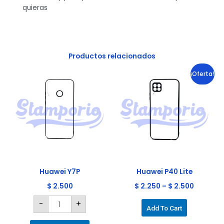
quieras
Productos relacionados
Huawei
Este
¡Oferta!
Y7P
cantidad
producto
tiene
múltiples
variantes.
Las
opciones
se
pueden
elegir
Huawei Y7P
Huawei P40 Lite
en
$
2.500
$
2.250
–
$
2.500
la
-
+
página
Add To Cart
de