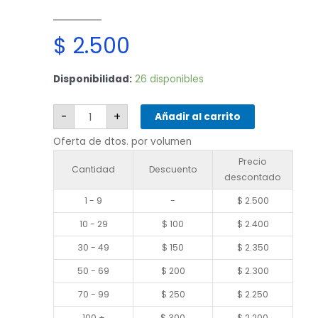
$
2.500
Motorola
Disponibilidad:
26 disponibles
G53
5G
cantidad
-
+
Añadir al carrito
Oferta de dtos. por volumen
Precio
Cantidad
Descuento
descontado
1 - 9
-
$
2.500
10 - 29
$
100
$
2.400
30 - 49
$
150
$
2.350
50 - 69
$
200
$
2.300
70 - 99
$
250
$
2.250
100 +
$
300
$
2.200