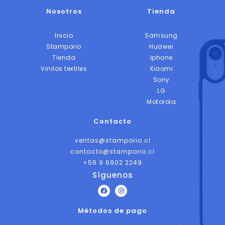
Nosotros
Tienda
Inicio
Samsung
Stamporio
Huawei
Tienda
Iphone
Vinilos textiles
Xiaomi
Sony
LG
Motorola
Contacto
ventas@stamporio.cl
contacto@stamporio.cl
+56 9 6902 2249
Síguenos
F
I
a
n
c
s
Métodos de pago
e
t
b
a
o
g