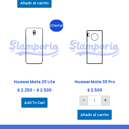
producto
Añadir al carrito
Huawei
Este
¡Oferta!
Mate
producto
30
Pro
tiene
cantidad
múltiples
variantes.
Las
opciones
se
pueden
elegir
Huawei Mate 20 Lite
Huawei Mate 30 Pro
en
$
2.250
–
$
2.500
$
2.500
la
-
+
página
Add To Cart
de
producto
Añadir al carrito