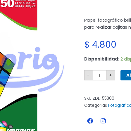
Papel fotográfico bri
para realizar cajitas m
$
4.800
Papel
Disponibilidad:
2 di
fotográfico
brillante
A4
-
+
-
Añ
200g
-
50
hojas
cantidad
SKU
ZDLT55300
Categorías
Fotográfic
F
I
a
n
c
s