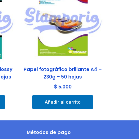
lossy
Papel fotográfico brillante A4 –
hojas
230g – 50 hojas
$
5.000
Añadir al carrito
Métodos de pago