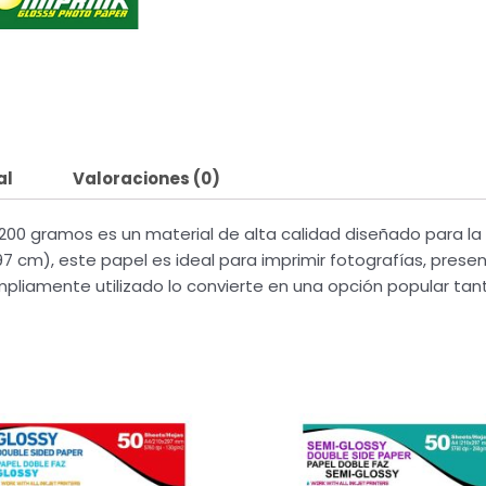
e
t
b
a
o
g
o
r
k
a
m
al
Valoraciones (0)
de 200 gramos es un material de alta calidad diseñado para 
 297 cm), este papel es ideal para imprimir fotografías, pre
pliamente utilizado lo convierte en una opción popular tan