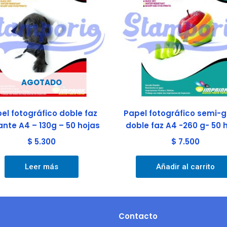
AGOTADO
el fotográfico doble faz
Papel fotográfico semi-g
lante A4 – 130g – 50 hojas
doble faz A4 -260 g- 50 
$
5.300
$
7.500
Leer más
Añadir al carrito
Contacto