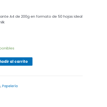
llante A4 de 200g en formato de 50 hojas ideal
ilk
sponibles
adir al carrito
o
,
Papelería