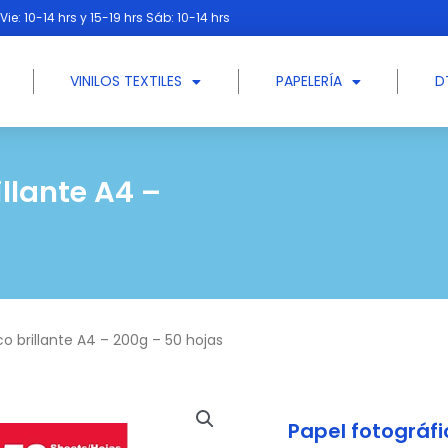
Vie: 10-14 hrs y 15-19 hrs Sáb: 10-14 hrs
VINILOS TEXTILES
PAPELERÍA
D
illante A4 –
co brillante A4 – 200g – 50 hojas
Papel fotográfi