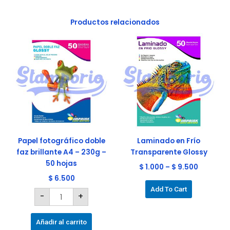
Productos relacionados
Papel
Este
fotográfico
doble
producto
faz
tiene
brillante
A4
múltiples
-
230g
variantes.
-
Las
50
hojas
opciones
cantidad
se
pueden
elegir
Papel fotográfico doble
Laminado en Frío
en
faz brillante A4 – 230g –
Transparente Glossy
la
50 hojas
$
1.000
–
$
9.500
página
$
6.500
de
Add To Cart
-
+
producto
Añadir al carrito