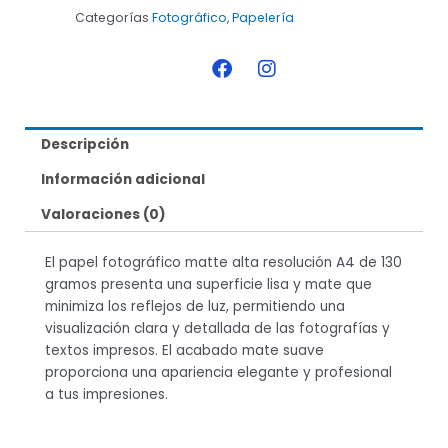
Categorías
Fotográfico
,
Papelería
F
I
a
n
c
s
e
t
b
a
Descripción
o
g
o
r
Información adicional
k
a
m
Valoraciones (0)
El papel fotográfico matte alta resolución A4 de 130
gramos presenta una superficie lisa y mate que
minimiza los reflejos de luz, permitiendo una
visualización clara y detallada de las fotografías y
textos impresos. El acabado mate suave
proporciona una apariencia elegante y profesional
a tus impresiones.