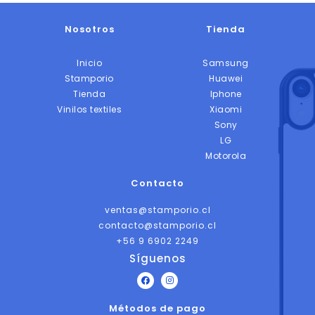
Nosotros
Tienda
Inicio
Samsung
Stamporio
Huawei
Tienda
Iphone
Vinilos textiles
Xiaomi
Sony
LG
Motorola
Contacto
ventas@stamporio.cl
contacto@stamporio.cl
+56 9 6902 2249
Síguenos
F
I
a
n
c
s
Métodos de pago
e
t