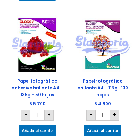
Papel
Papel
fotográfico
fotográfico
adhesivo
brillante
brillante
A4
A4
-
-
115g
135g
-100
-
hojas
50
cantidad
hojas
cantidad
Papel fotográfico
Papel fotográfico
adhesivo brillante A4 –
brillante A4 – 115g -100
135g – 50 hojas
hojas
$
5.700
$
4.800
-
+
-
+
Añadir al carrito
Añadir al carrito