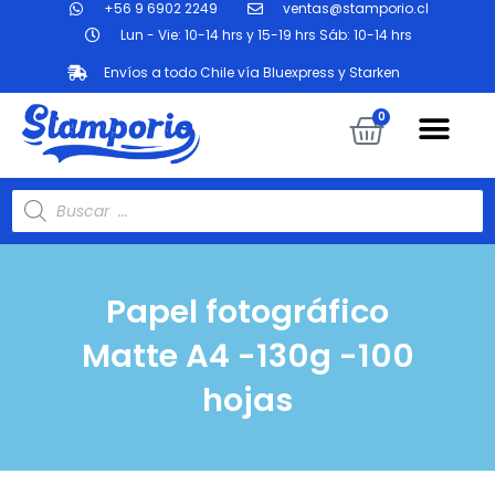
+56 9 6902 2249
ventas@stamporio.cl
Ir
al
Lun - Vie: 10-14 hrs y 15-19 hrs Sáb: 10-14 hrs
contenido
Envíos a todo Chile vía Bluexpress y Starken
Me
Carrit
0
Búsqueda
de
productos
Papel fotográfico
Matte A4 -130g -100
hojas