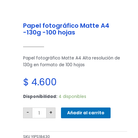
Papel fotográfico Matte A4
-130g -100 hojas
Papel fotográfico Matte A4 Alta resolución de
130g en formato de 100 hojas
$
4.600
Papel
Disponibilidad:
4 disponibles
fotográfico
Matte
A4
-130g
-
+
Añadir al carrito
-100
hojas
cantidad
SKU
YIPS18430