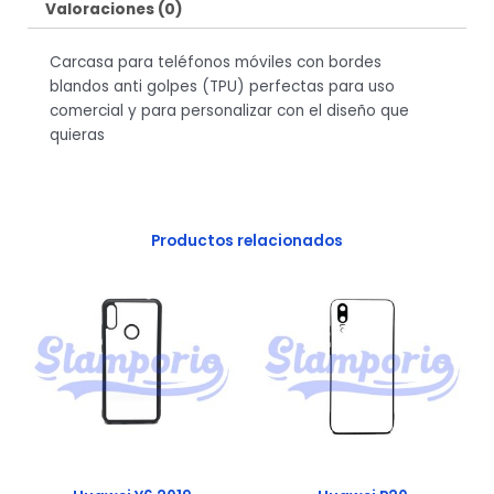
m
Valoraciones (0)
Carcasa para teléfonos móviles con bordes
blandos anti golpes (TPU) perfectas para uso
comercial y para personalizar con el diseño que
quieras
Productos relacionados
Huawei
Huawei
Y6
P20
2019
cantidad
cantidad