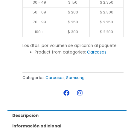
30 - 49
$
150
$
2.350
50 - 69
$
200
$
2.300
70 - 99
$
250
$
2.250
100 +
$
300
$
2.200
Los dtos. por volumen se aplicarán al paquete:
Product from categories:
Carcasas
Categorías
Carcasas
,
Samsung
F
I
a
n
c
s
e
t
b
a
Descripción
o
g
o
r
Información adicional
k
a