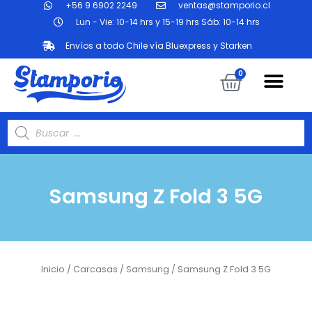
+56 9 6902 2249
ventas@stamporio.cl
Ir
al
Lun - Vie: 10-14 hrs y 15-19 hrs Sáb: 10-14 hrs
contenido
Envíos a todo Chile vía Bluexpress y Starken
Me
Carrit
0
Búsqueda
de
productos
Samsung Z Fold 3 5G
Inicio
/
Carcasas
/
Samsung
/ Samsung Z Fold 3 5G