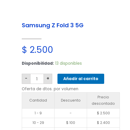
Samsung Z Fold 3 5G
$
2.500
Samsung
Disponibilidad:
13 disponibles
Z
Fold
3
5G
-
+
Añadir al carrito
cantidad
Oferta de dtos. por volumen
Precio
Cantidad
Descuento
descontado
1 - 9
-
$
2.500
10 - 29
$
100
$
2.400