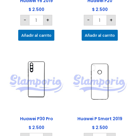
Huawei Y6 2019
Huawei P20
$
2.500
$
2.500
-
+
-
+
Añadir al carrito
Añadir al carrito
Huawei
Huawei
P30
P
Pro
Smart
cantidad
2019
cantidad
Huawei P30 Pro
Huawei P Smart 2019
$
2.500
$
2.500