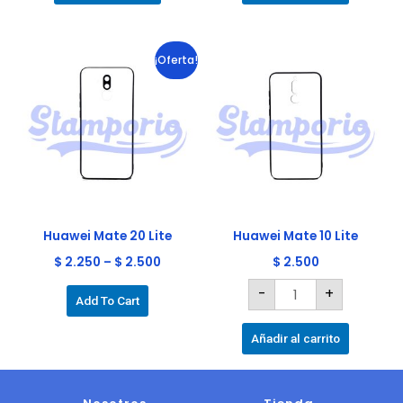
Huawei
Este
¡Oferta!
Mate
producto
10
Lite
tiene
cantidad
múltiples
variantes.
Las
opciones
se
pueden
elegir
Huawei Mate 20 Lite
Huawei Mate 10 Lite
en
$
2.250
–
$
2.500
$
2.500
la
-
+
página
Add To Cart
de
producto
Añadir al carrito