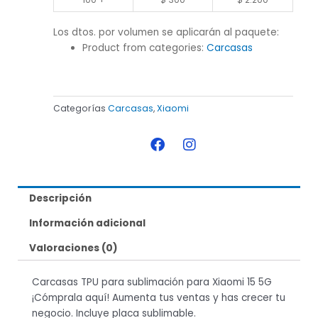
Los dtos. por volumen se aplicarán al paquete:
Product from categories:
Carcasas
Categorías
Carcasas
,
Xiaomi
F
I
a
n
c
s
e
t
b
a
Descripción
o
g
o
r
Información adicional
k
a
m
Valoraciones (0)
Carcasas TPU para sublimación para Xiaomi 15 5G
¡Cómprala aquí! Aumenta tus ventas y has crecer tu
negocio. Incluye placa sublimable.