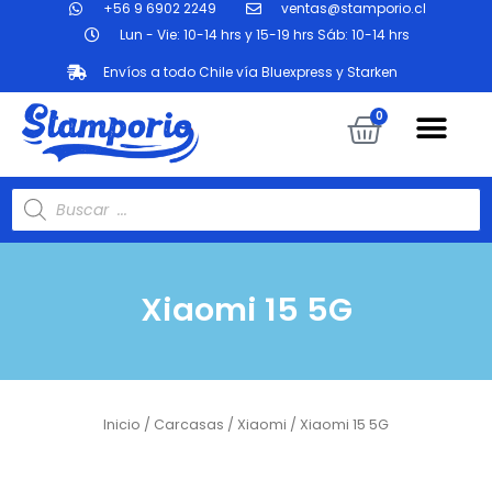
+56 9 6902 2249
ventas@stamporio.cl
Ir
al
Lun - Vie: 10-14 hrs y 15-19 hrs Sáb: 10-14 hrs
contenido
Envíos a todo Chile vía Bluexpress y Starken
Me
Carrit
0
Búsqueda
de
productos
Xiaomi 15 5G
Inicio
/
Carcasas
/
Xiaomi
/ Xiaomi 15 5G