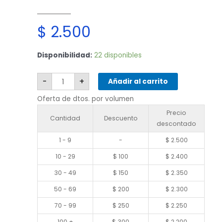
$
2.500
Xiaomi
Disponibilidad:
22 disponibles
15
5G
cantidad
-
+
Añadir al carrito
Oferta de dtos. por volumen
Precio
Cantidad
Descuento
descontado
1 - 9
-
$
2.500
10 - 29
$
100
$
2.400
30 - 49
$
150
$
2.350
50 - 69
$
200
$
2.300
70 - 99
$
250
$
2.250
100 +
$
300
$
2.200