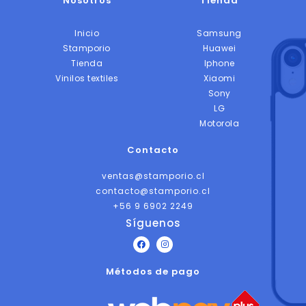
Nosotros
Tienda
Inicio
Samsung
Stamporio
Huawei
Tienda
Iphone
Vinilos textiles
Xiaomi
Sony
LG
Motorola
Contacto
ventas@stamporio.cl
contacto@stamporio.cl
+56 9 6902 2249
Síguenos
F
I
a
n
c
s
Métodos de pago
e
t
b
a
o
g
o
r
k
a