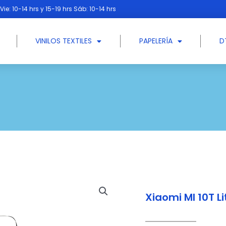
Vie: 10-14 hrs y 15-19 hrs Sáb: 10-14 hrs
VINILOS TEXTILES
PAPELERÍA
D
Xiaomi MI 10T Li