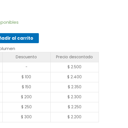
isponibles
adir al carrito
volumen
Descuento
Precio descontado
-
$
2.500
$
100
$
2.400
$
150
$
2.350
$
200
$
2.300
$
250
$
2.250
$
300
$
2.200