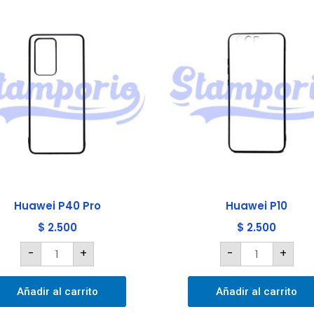
Huawei
Huawei
P40
P10
Pro
cantidad
cantidad
Huawei P40 Pro
Huawei P10
$
2.500
$
2.500
-
+
-
+
Añadir al carrito
Añadir al carrito