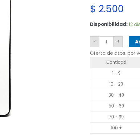
$
2.500
Xiaomi
Disponibilidad:
12 d
MI
10T
Lite
-
+
cantidad
Añ
Oferta de dtos. por 
Cantidad
1 - 9
10 - 29
30 - 49
50 - 69
70 - 99
100 +