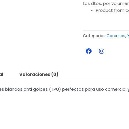
Los dtos. por volumen
Product from c
Categorías
Carcasas
,
F
I
a
n
c
s
e
t
b
a
al
Valoraciones (0)
o
g
o
r
k
a
s blandos anti golpes (TPU) perfectas para uso comercial y
m