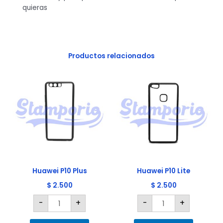
quieras
Productos relacionados
Huawei
Huawei
P10
P10
Plus
Lite
cantidad
cantidad
Huawei P10 Plus
Huawei P10 Lite
$
2.500
$
2.500
-
+
-
+