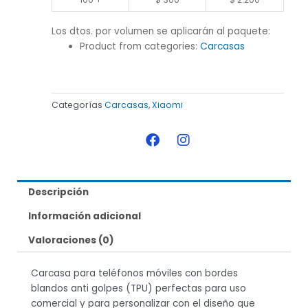
Los dtos. por volumen se aplicarán al paquete:
Product from categories:
Carcasas
Categorías
Carcasas
,
Xiaomi
F
I
a
n
c
s
e
t
b
a
Descripción
o
g
o
r
Información adicional
k
a
m
Valoraciones (0)
Carcasa para teléfonos móviles con bordes
blandos anti golpes (TPU) perfectas para uso
comercial y para personalizar con el diseño que