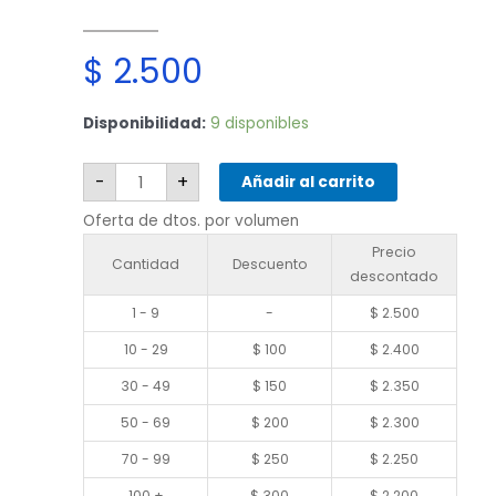
$
2.500
Xiaomi
Disponibilidad:
9 disponibles
Poco
X4
Pro
5G
-
+
Añadir al carrito
cantidad
Oferta de dtos. por volumen
Precio
Cantidad
Descuento
descontado
1 - 9
-
$
2.500
10 - 29
$
100
$
2.400
30 - 49
$
150
$
2.350
50 - 69
$
200
$
2.300
70 - 99
$
250
$
2.250
100 +
$
300
$
2.200