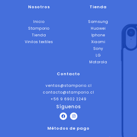
Nosotros
Tienda
Inicio
Samsung
Stamporio
Huawei
Tienda
Iphone
Vinilos textiles
Xiaomi
Sony
LG
Motorola
Contacto
ventas@stamporio.cl
contacto@stamporio.cl
+56 9 6902 2249
Síguenos
F
I
a
n
c
s
Métodos de pago
e
t
b
a
o
g