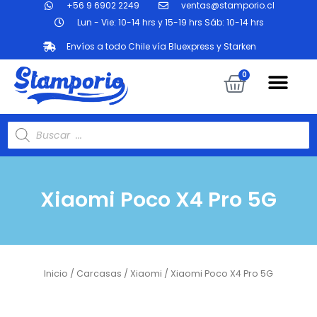
+56 9 6902 2249
ventas@stamporio.cl
Ir
al
Lun - Vie: 10-14 hrs y 15-19 hrs Sáb: 10-14 hrs
contenido
Envíos a todo Chile vía Bluexpress y Starken
Me
Carrit
0
Búsqueda
de
productos
Xiaomi Poco X4 Pro 5G
Inicio
/
Carcasas
/
Xiaomi
/ Xiaomi Poco X4 Pro 5G