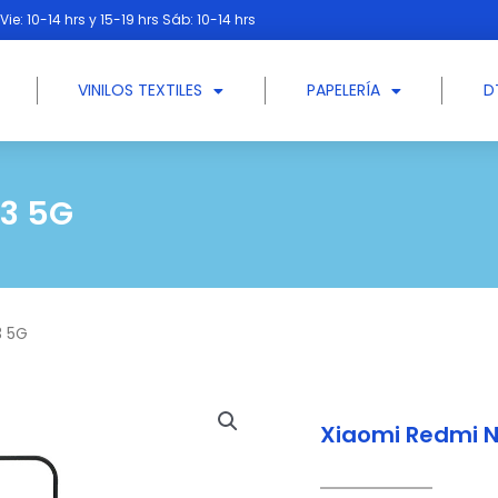
Vie: 10-14 hrs y 15-19 hrs Sáb: 10-14 hrs
VINILOS TEXTILES
PAPELERÍA
D
13 5G
3 5G
Xiaomi Redmi N