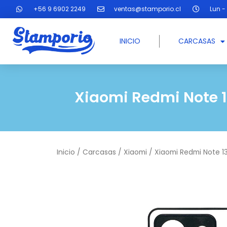
Ir
+56 9 6902 2249
ventas@stamporio.cl
Lun - 
al
contenido
INICIO
CARCASAS
Xiaomi Redmi Note 
Inicio
/
Carcasas
/
Xiaomi
/ Xiaomi Redmi Note 1