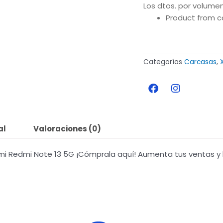
Los dtos. por volumen
Product from c
Categorías
Carcasas
,
F
I
a
n
c
s
e
t
b
a
al
Valoraciones (0)
o
g
o
r
k
a
i Redmi Note 13 5G ¡Cómprala aquí! Aumenta tus ventas y h
m