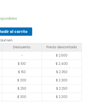
isponibles
adir al carrito
volumen
Descuento
Precio descontado
-
$
2.500
$
100
$
2.400
$
150
$
2.350
$
200
$
2.300
$
250
$
2.250
$
300
$
2.200