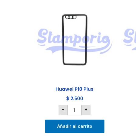
Huawei
P10
Plus
cantidad
Huawei P10 Plus
$
2.500
-
+
Añadir al carrito