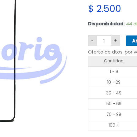
$
2.500
Xiaomi
Disponibilidad:
44 d
Redmi
Note
13
-
+
5G
Añ
cantidad
Oferta de dtos. por 
Cantidad
1 - 9
10 - 29
30 - 49
50 - 69
70 - 99
100 +