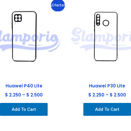
Este
¡Oferta!
producto
tiene
múltiples
variantes.
Las
opciones
se
pueden
elegir
en
la
Huawei P40 Lite
Huawei P30 Lite
página
$
2.250
–
$
2.500
$
2.250
–
$
2.500
de
producto
Add To Cart
Add To Cart