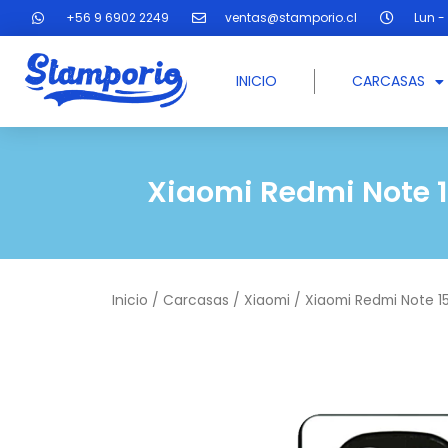
Ir
+56 9 6902 2249
ventas@stamporio.cl
Lun - 
al
contenido
INICIO
CARCASAS
Xiaomi Redmi Note 1
Inicio
/
Carcasas
/
Xiaomi
/ Xiaomi Redmi Note 1