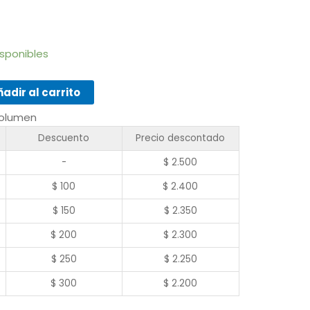
isponibles
adir al carrito
volumen
Descuento
Precio descontado
-
$
2.500
$
100
$
2.400
$
150
$
2.350
$
200
$
2.300
$
250
$
2.250
$
300
$
2.200