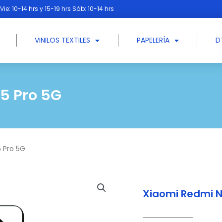
Vie: 10-14 hrs y 15-19 hrs Sáb: 10-14 hrs
VINILOS TEXTILES
PAPELERÍA
D
5 Pro 5G
5 Pro 5G
Xiaomi Redmi N