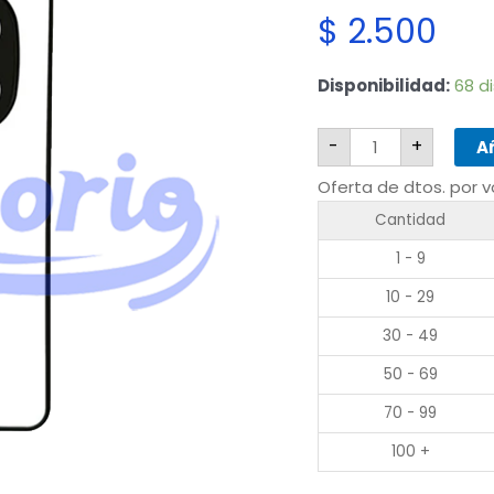
$
2.500
Xiaomi
Disponibilidad:
68 d
Redmi
Note
15
-
+
Pro
Añ
5G
cantidad
Oferta de dtos. por 
Cantidad
1 - 9
10 - 29
30 - 49
50 - 69
70 - 99
100 +