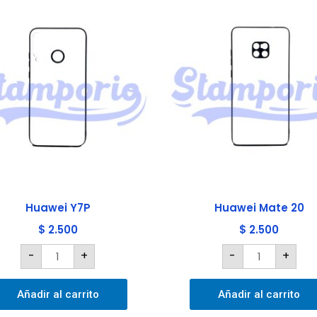
Huawei
Huawei
Y7P
Mate
cantidad
20
cantidad
Huawei Y7P
Huawei Mate 20
$
2.500
$
2.500
-
+
-
+
Añadir al carrito
Añadir al carrito