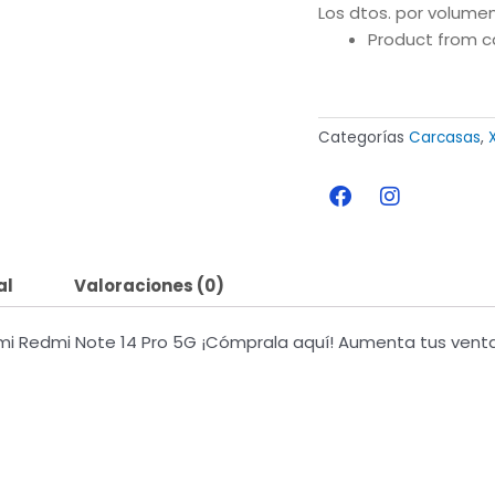
Los dtos. por volumen
Product from c
Categorías
Carcasas
,
F
I
a
n
c
s
e
t
b
a
al
Valoraciones (0)
o
g
o
r
k
a
i Redmi Note 14 Pro 5G ¡Cómprala aquí! Aumenta tus ventas 
m