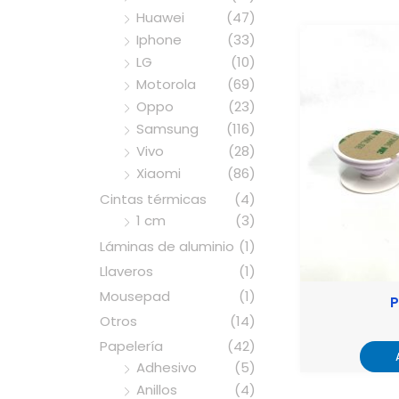
Huawei
(47)
Iphone
(33)
LG
(10)
Motorola
(69)
Oppo
(23)
Samsung
(116)
Vivo
(28)
Xiaomi
(86)
Cintas térmicas
(4)
1 cm
(3)
Láminas de aluminio
(1)
Llaveros
(1)
Mousepad
(1)
P
Otros
(14)
Papelería
(42)
Adhesivo
(5)
Anillos
(4)