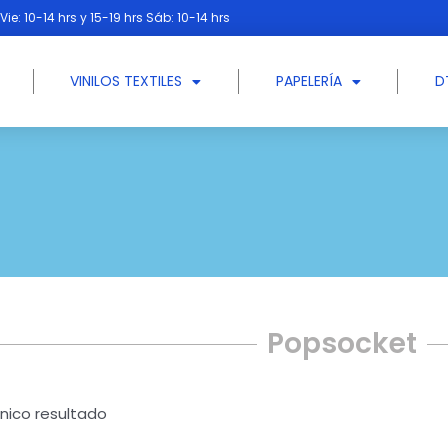
Vie: 10-14 hrs y 15-19 hrs Sáb: 10-14 hrs
VINILOS TEXTILES
PAPELERÍA
D
Popsocket
nico resultado