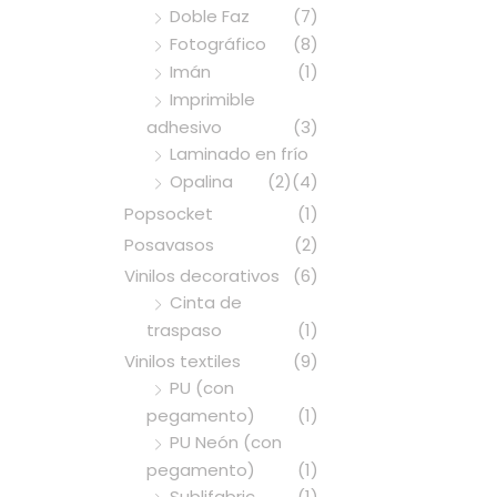
Doble Faz
(7)
Fotográfico
(8)
Imán
(1)
Imprimible
adhesivo
(3)
Laminado en frío
Opalina
(2)
(4)
Popsocket
(1)
Posavasos
(2)
Vinilos decorativos
(6)
Cinta de
traspaso
(1)
Vinilos textiles
(9)
PU (con
pegamento)
(1)
PU Neón (con
pegamento)
(1)
Sublifabric
(1)