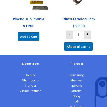
opciones
se
pueden
elegir
Piocha sublimable
Cinta térmica 1 cm
en
$
1.200
$
2.800
la
-
+
página
Add To Cart
de
producto
Añadir al carrito
Nosotros
Tienda
Inicio
Samsung
Stamporio
Huawei
Tienda
Iphone
Vinilos textiles
Xiaomi
Sony
LG
Motorola