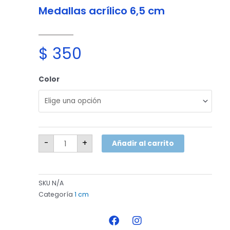
Medallas acrílico 6,5 cm
$
350
Medallas
Color
acrílico
6,5
cm
cantidad
-
+
Añadir al carrito
SKU
N/A
Categoría
1 cm
F
I
a
n