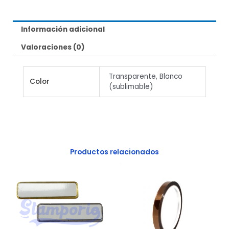
c
s
e
t
b
a
Información adicional
o
g
o
r
Valoraciones (0)
k
a
m
Transparente, Blanco
Color
(sublimable)
Productos relacionados
Cinta
Este
térmica
producto
1
cm
tiene
cantidad
múltiples
variantes.
Las