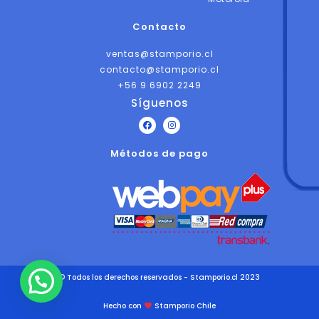
Contacto
ventas@stamporio.cl
contacto@stamporio.cl
+56 9 6902 2249
Síguenos
F
I
a
n
c
s
Métodos de pago
e
t
b
a
o
g
o
r
k
a
m
© Todos los derechos reservados - Stamporio.cl 2023
Hecho con
Stamporio Chile