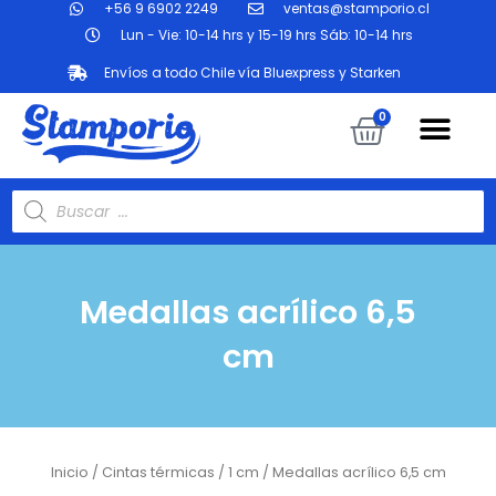
+56 9 6902 2249
ventas@stamporio.cl
Ir
al
Lun - Vie: 10-14 hrs y 15-19 hrs Sáb: 10-14 hrs
contenido
Envíos a todo Chile vía Bluexpress y Starken
Me
Carrit
0
Búsqueda
de
productos
Medallas acrílico 6,5
cm
Inicio
/
Cintas térmicas
/
1 cm
/ Medallas acrílico 6,5 cm