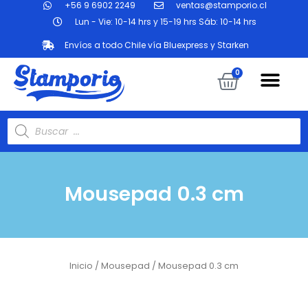
+56 9 6902 2249
ventas@stamporio.cl
Ir
al
Lun - Vie: 10-14 hrs y 15-19 hrs Sáb: 10-14 hrs
contenido
Envíos a todo Chile vía Bluexpress y Starken
Me
Carrit
0
Búsqueda
de
productos
Mousepad 0.3 cm
Inicio
/
Mousepad
/ Mousepad 0.3 cm