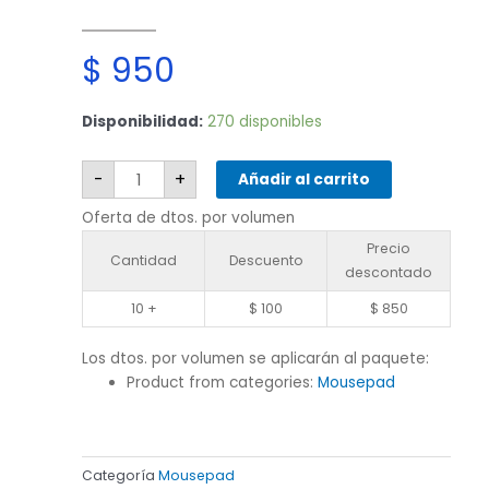
$
950
Mousepad
Disponibilidad:
270 disponibles
0.3
cm
cantidad
-
+
Añadir al carrito
Oferta de dtos. por volumen
Precio
Cantidad
Descuento
descontado
10 +
$
100
$
850
Los dtos. por volumen se aplicarán al paquete:
Product from categories:
Mousepad
Categoría
Mousepad