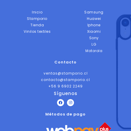
Inicio
Samsung
Stamporio
Huawei
Tienda
Iphone
Vinilos textiles
Xiaomi
Sony
LG
Motorola
Contacto
ventas@stamporio.cl
contacto@stamporio.cl
+56 9 6902 2249
Síguenos
F
I
a
n
c
s
Métodos de pago
e
t
b
a
o
g
o
r
k
a