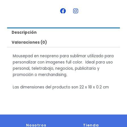
F
I
a
n
c
s
e
t
b
a
Descripción
o
g
o
r
Valoraciones (0)
k
a
m
Mousepad en neopreno para sublimar utilizado para
personalizar con imagenes full color. Ideal para uso
personal, teletrabajo, negocios, publicitario y
promoción o merchandising.
Las dimensiones del producto son 22 x 18 x 0.2 cm
Nosotros
Tienda